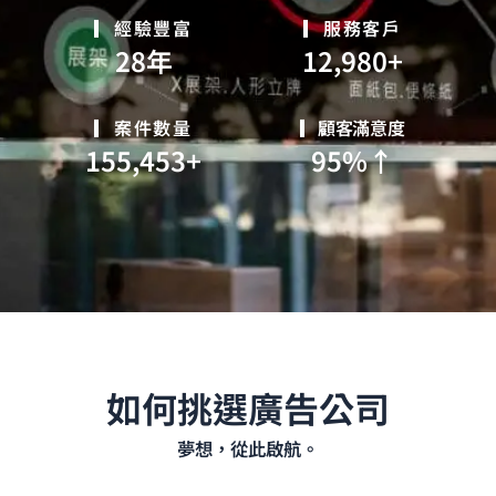
▎經驗豐富
▎服務客戶
28
年
12,980
+
▎案件數量
▎顧客滿意度
155,453
+
95
%↑
如何挑選廣告公司
夢想，從此啟航。