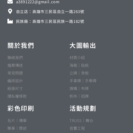
a3891222@gmail.com
自立店：高雄市三民區自立一路263號
民族廠：高雄市三民區民族一路182號
關於我們
大圖輸出
聯絡我們
材質介紹
檔案傳送
海報｜貼紙
常見問題
立牌｜背板
編排設計
手拿牌｜手舉牌
紙張尺寸
旗幟｜布條
隱私權條款
帆布｜招牌
彩色印刷
活動規劃
名片｜傳單
TRUSS｜舞台
聯單｜獎狀
音響工程