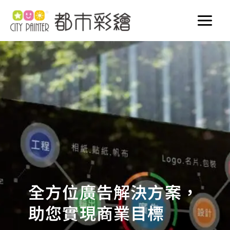
跳
至
主
要
內
容
全方位廣告解決方案，
助您實現商業目標