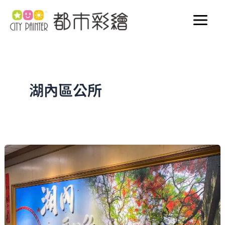
跳
至
主
要
內
容
湖內區公所