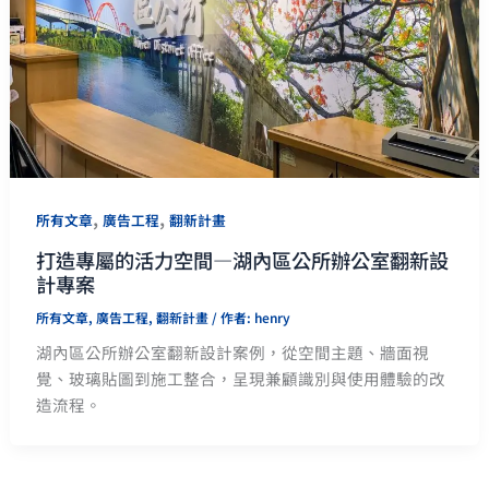
,
,
所有文章
廣告工程
翻新計畫
打造專屬的活力空間—湖內區公所辦公室翻新設
計專案
所有文章
,
廣告工程
,
翻新計畫
/ 作者:
henry
湖內區公所辦公室翻新設計案例，從空間主題、牆面視
覺、玻璃貼圖到施工整合，呈現兼顧識別與使用體驗的改
造流程。